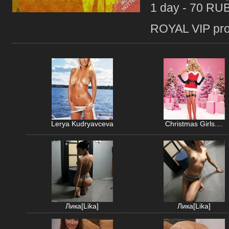
1 day - 70 RU
ROYAL VIP profi
Lerya Kudryavceva
Christmas Girls....
Лика[Lika]
Лика[Lika]