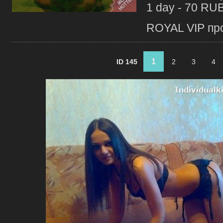
1 day - 70 RU
ROYAL VIP про
1
ID 145
2
3
4