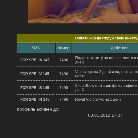
Oплати и редактируй свою анкету.
SMS
Hомер
Действие
Поднять анкету на первое место и 
FOR SPB IA 145
7496
дней.
Vip статус на 2 дней и поднять анк
FOR SPB IV 145
7496
место
Slide Show (ротация фотографии в 
FOR SPB IS 145
7496
дней.
FOR SPB IR 145
7496
Royal Vip статус на 1 день
профиль активен до:
03.01.2012 17:07