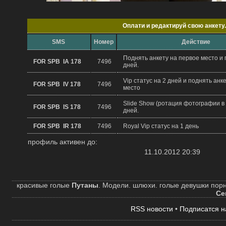
Oплати и редактируй свою анкету.
SMS
Hомер
Действие
Поднять анкету на первое место и 
FOR SPB IA 178
7496
дней.
Vip статус на 2 дней и поднять анк
FOR SPB IV 178
7496
место
Slide Show (ротация фотографии в 
FOR SPB IS 178
7496
дней.
FOR SPB IR 178
7496
Royal Vip статус на 1 день
профиль активен до:
11.10.2012 20:39
красивые голые
Путаны
. Модели. шлюхи. голые девушки порн
Се
RSS новости
•
Подписатся н