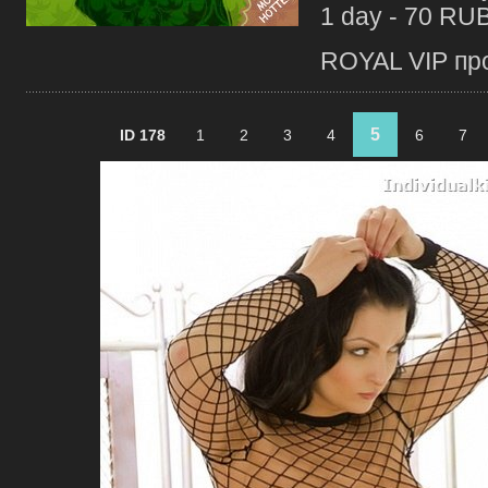
1 day - 70 RU
ROYAL VIP про
5
ID 178
1
2
3
4
6
7