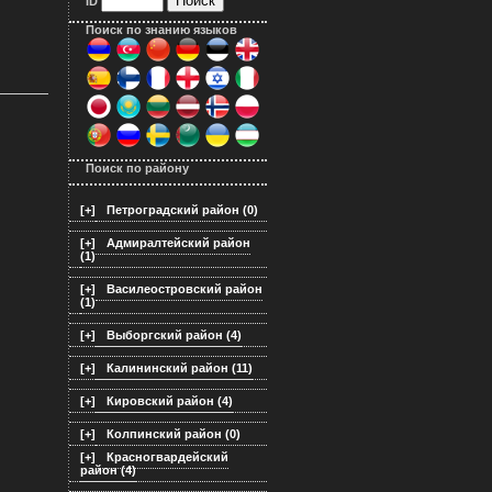
ID
Поиск по знанию языков
Поиск по району
[+]
Петроградский район (0)
[+]
Адмиралтейский район
(1)
[+]
Василеостровский район
(1)
[+]
Выборгский район (4)
[+]
Калининский район (11)
[+]
Кировский район (4)
[+]
Колпинский район (0)
[+]
Красногвардейский
район (4)