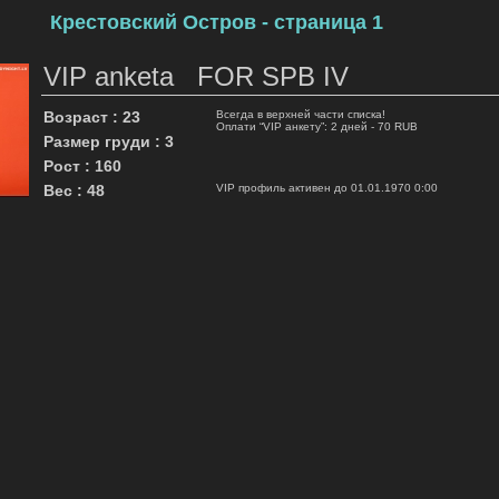
Крестовский Остров - страница 1
VIP anketa FOR SPB IV
Возраст : 23
Всегда в верхней части списка!
Оплати “VIP анкету”: 2 дней - 70 RUB
Размер груди : 3
Рост : 160
Вес : 48
VIP профиль активен до 01.01.1970 0:00