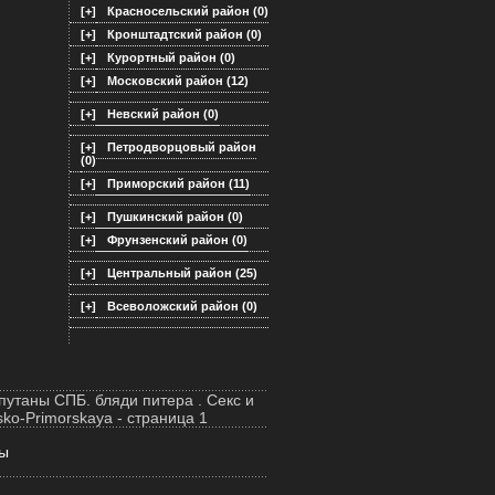
[+]
Красносельский район (0)
[+]
Кронштадтский район (0)
[+]
Курортный район (0)
[+]
Московский район (12)
[+]
Невский район (0)
[+]
Петродворцовый район
(0)
[+]
Приморский район (11)
[+]
Пушкинский район (0)
[+]
Фрунзенский район (0)
[+]
Центральный район (25)
[+]
Всеволожский район (0)
путаны СПБ. бляди питера . Секс и
sko-Primorskaya - страница 1
ы