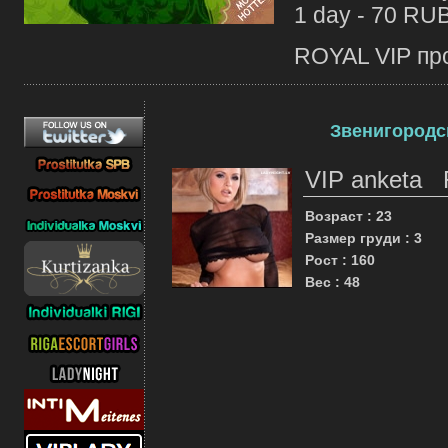
1 day - 70 RU
ROYAL VIP про
Звенигородск
VIP anketa
Возраст : 23
Размер груди : 3
Рост : 160
Вес : 48